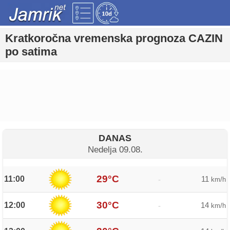
Kratkoročna vremenska prognoza CAZIN
po satima
DANAS
Nedelja 09.08.
29°C
11:00
11
-
km/h
30°C
12:00
14
-
km/h