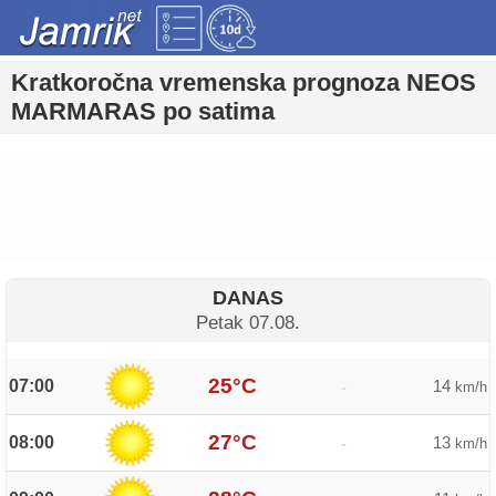
Kratkoročna vremenska prognoza NEOS
MARMARAS po satima
DANAS
Petak 07.08.
25°C
07:00
14
-
km/h
27°C
08:00
13
-
km/h