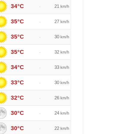
34°C
21
-
km/h
35°C
27
-
km/h
35°C
30
-
km/h
35°C
32
-
km/h
34°C
33
-
km/h
33°C
30
-
km/h
32°C
26
-
km/h
30°C
24
-
km/h
30°C
22
-
km/h