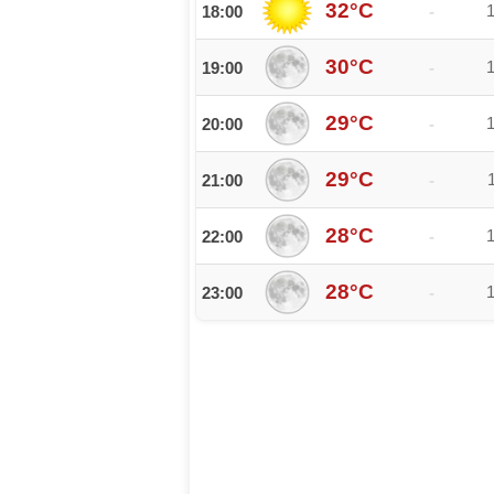
32°C
18:00
-
30°C
19:00
-
29°C
20:00
-
29°C
21:00
-
28°C
22:00
-
28°C
23:00
-