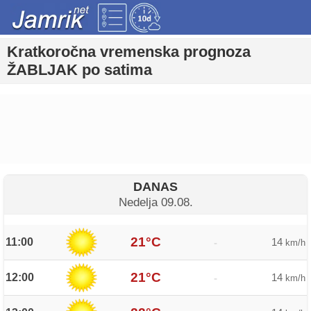
Kratkoročna vremenska prognoza
ŽABLJAK po satima
DANAS
Nedelja 09.08.
21°C
11:00
14
-
km/h
21°C
12:00
14
-
km/h