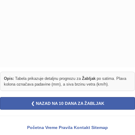
Opis:
Tabela prikazuje detaljnu prognozu za
Žabljak
po satima. Plava
kolona označava padavine (mm), a siva brzinu vetra (km/h).
❮ NAZAD NA 10 DANA ZA ŽABLJAK
Početna
Vreme
Pravila
Kontakt
Sitemap