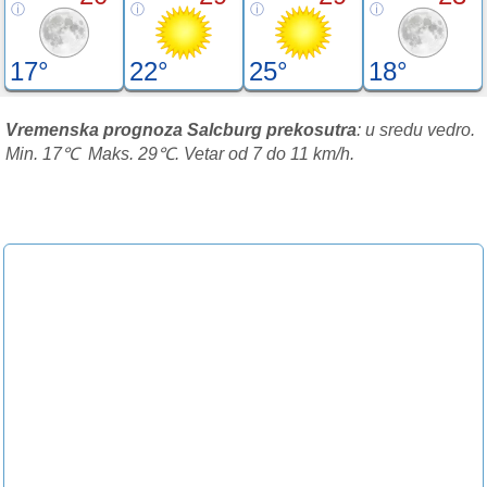
17°
22°
25°
18°
Vremenska prognoza Salcburg prekosutra
: u sredu vedro.
Min. 17℃ Maks. 29℃. Vetar od 7 do 11 km/h.