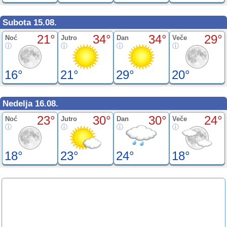
Subota 15.08.
21°
34°
34°
29°
Noć
Jutro
Dan
Veče
16°
21°
29°
20°
Nedelja 16.08.
23°
30°
30°
24°
Noć
Jutro
Dan
Veče
18°
23°
24°
18°