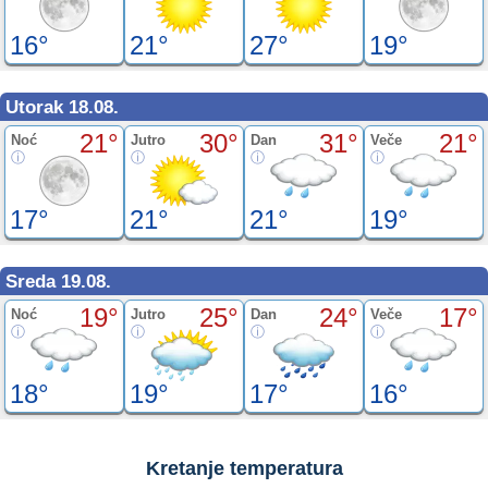
16°
21°
27°
19°
Utorak 18.08.
21°
30°
31°
21°
Noć
Jutro
Dan
Veče
17°
21°
21°
19°
Sreda 19.08.
19°
25°
24°
17°
Noć
Jutro
Dan
Veče
18°
19°
17°
16°
Kretanje temperatura