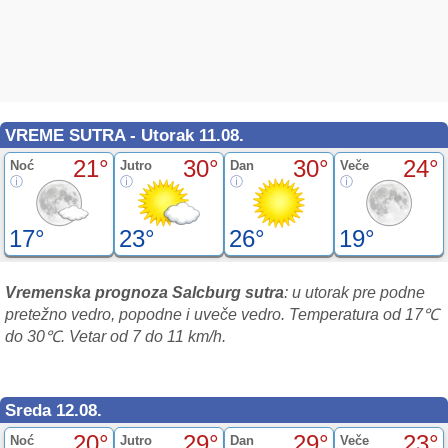
VREME SUTRA - Utorak 11.08.
21°
30°
30°
24°
Noć
Jutro
Dan
Veče
17°
23°
26°
19°
Vremenska prognoza Salcburg sutra
: u utorak pre podne
pretežno vedro, popodne i uveče vedro. Temperatura od 17℃
do 30℃. Vetar od 7 do 11 km/h.
Sreda 12.08.
20°
29°
29°
23°
Noć
Jutro
Dan
Veče