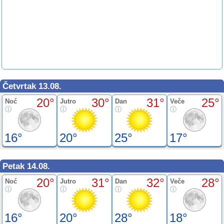
Četvrtak 13.08.
20°
30°
31°
25°
Noć
Jutro
Dan
Veče
16°
20°
25°
17°
Petak 14.08.
20°
31°
32°
28°
Noć
Jutro
Dan
Veče
16°
20°
28°
18°