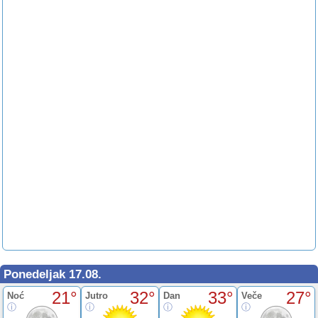
Ponedeljak 17.08.
21°
32°
33°
27°
Noć
Jutro
Dan
Veče