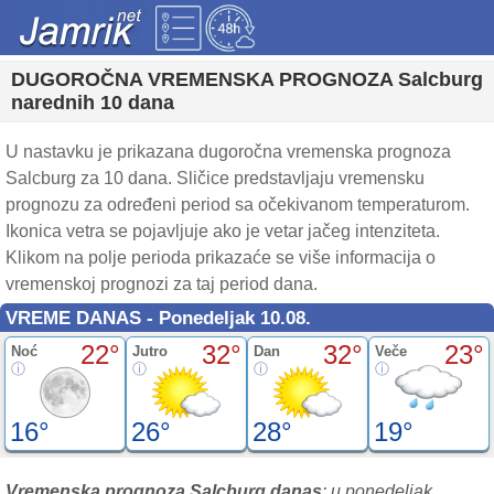
DUGOROČNA VREMENSKA PROGNOZA Salcburg
narednih 10 dana
U nastavku je prikazana dugoročna vremenska prognoza
Salcburg za 10 dana. Sličice predstavljaju vremensku
prognozu za određeni period sa očekivanom temperaturom.
Ikonica vetra se pojavljuje ako je vetar jačeg intenziteta.
Klikom na polje perioda prikazaće se više informacija o
vremenskoj prognozi za taj period dana.
VREME DANAS - Ponedeljak 10.08.
22°
32°
32°
23°
Noć
Jutro
Dan
Veče
16°
26°
28°
19°
Vremenska prognoza Salcburg danas
: u ponedeljak