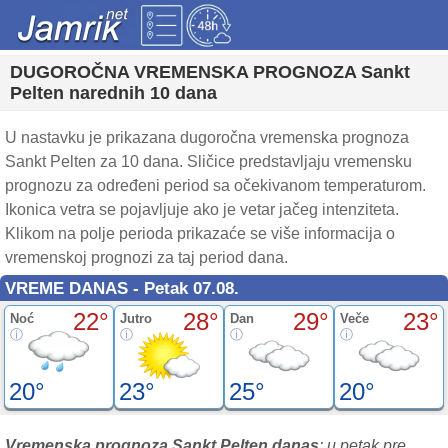
DUGOROČNA VREMENSKA PROGNOZA Sankt
Pelten narednih 10 dana
U nastavku je prikazana dugoročna vremenska prognoza
Sankt Pelten za 10 dana. Sličice predstavljaju vremensku
prognozu za određeni period sa očekivanom temperaturom.
Ikonica vetra se pojavljuje ako je vetar jačeg intenziteta.
Klikom na polje perioda prikazaće se više informacija o
vremenskoj prognozi za taj period dana.
VREME DANAS - Petak 07.08.
22°
28°
29°
23°
Noć
Jutro
Dan
Veče
20°
23°
25°
20°
Vremenska prognoza Sankt Pelten danas
: u petak pre