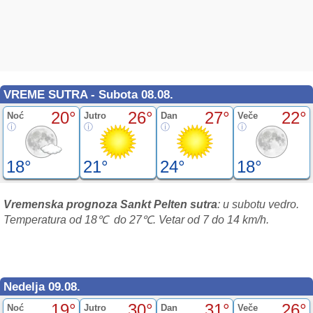
VREME SUTRA - Subota 08.08.
20°
26°
27°
22°
Noć
Jutro
Dan
Veče
18°
21°
24°
18°
Vremenska prognoza Sankt Pelten sutra
: u subotu vedro.
Temperatura od 18℃ do 27℃. Vetar od 7 do 14 km/h.
Nedelja 09.08.
19°
30°
31°
26°
Noć
Jutro
Dan
Veče