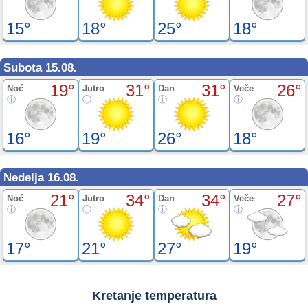
15°
18°
25°
18°
Subota 15.08.
19°
31°
31°
26°
Noć
Jutro
Dan
Veče
16°
19°
26°
18°
Nedelja 16.08.
21°
34°
34°
27°
Noć
Jutro
Dan
Veče
17°
21°
27°
19°
Kretanje temperatura