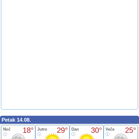
Petak 14.08.
18°
29°
30°
25°
Noć
Jutro
Dan
Veče