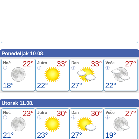
Ponedeljak 10.08.
22°
33°
33°
27°
Noć
Jutro
Dan
Veče
18°
22°
27°
22°
Utorak 11.08.
23°
30°
30°
27°
Noć
Jutro
Dan
Veče
21°
23°
27°
19°