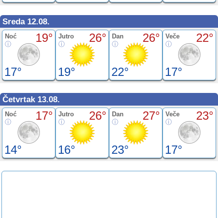
Sreda 12.08.
19°
26°
26°
22°
Noć
Jutro
Dan
Veče
17°
19°
22°
17°
Četvrtak 13.08.
17°
26°
27°
23°
Noć
Jutro
Dan
Veče
14°
16°
23°
17°