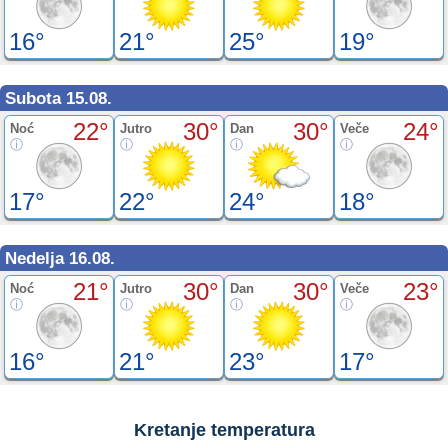
16°
21°
25°
19°
Subota 15.08.
22°
30°
30°
24°
Noć
Jutro
Dan
Veče
17°
22°
24°
18°
Nedelja 16.08.
21°
30°
30°
23°
Noć
Jutro
Dan
Veče
16°
21°
23°
17°
Kretanje temperatura