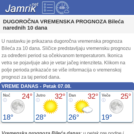
DUGOROČNA VREMENSKA PROGNOZA Bileća
narednih 10 dana
U nastavku je prikazana dugoročna vremenska prognoza
Bileća za 10 dana. Sličice predstavljaju vremensku prognozu
za određeni period sa očekivanom temperaturom. Ikonica
vetra se pojavljuje ako je vetar jačeg intenziteta. Klikom na
polje perioda prikazaće se više informacija o vremenskoj
prognozi za taj period dana.
VREME DANAS - Petak 07.08.
24°
32°
32°
25°
Noć
Jutro
Dan
Veče
18°
28°
26°
19°
Vremenska prognoza Bileća danas
: u petak pre podne i