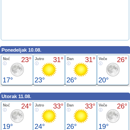
Ponedeljak 10.08.
23°
31°
31°
26°
Noć
Jutro
Dan
Veče
17°
23°
26°
20°
Utorak 11.08.
24°
33°
33°
26°
Noć
Jutro
Dan
Veče
19°
24°
26°
19°