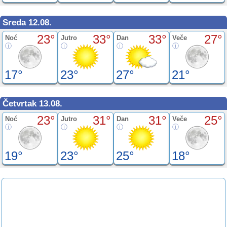
Sreda 12.08.
23°
33°
33°
27°
Noć
Jutro
Dan
Veče
17°
23°
27°
21°
Četvrtak 13.08.
23°
31°
31°
25°
Noć
Jutro
Dan
Veče
19°
23°
25°
18°