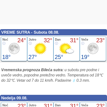
VREME SUTRA - Subota 08.08.
24°
32°
31°
23°
Noć
Jutro
Dan
Veče
18°
27°
25°
19°
Vremenska prognoza Bileća sutra
: u subotu pre podne i
uveče vedro, popodne pretežno vedro. Temperatura od 18℃
do 32℃. Vetar od 7 do 11 km/h. Padavine
0.3 mm.
💧
Nedelja 09.08.
23°
31°
31°
23°
Noć
Jutro
Dan
Veče