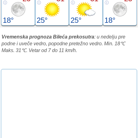
18°
25°
25°
18°
Vremenska prognoza Bileća prekosutra
: u nedelju pre
podne i uveče vedro, popodne pretežno vedro. Min. 18℃
Maks. 31℃. Vetar od 7 do 11 km/h.