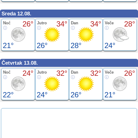
Sreda 12.08.
26°
34°
34°
28°
Noć
Jutro
Dan
Veče
21°
26°
28°
24°
Četvrtak 13.08.
24°
32°
32°
26°
Noć
Jutro
Dan
Veče
22°
24°
26°
21°