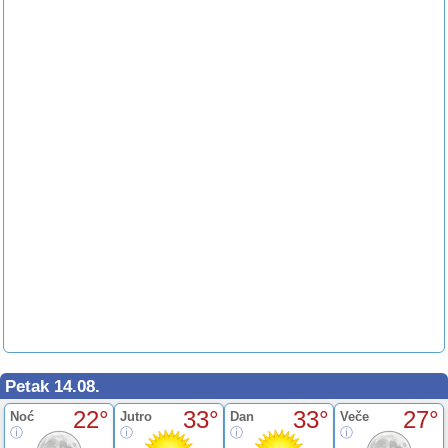
Petak 14.08.
22°
33°
33°
27°
Noć
Jutro
Dan
Veče