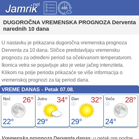
DUGOROČNA VREMENSKA PROGNOZA Derventa
narednih 10 dana
U nastavku je prikazana dugoročna vremenska prognoza
Derventa za 10 dana. Sličice predstavljaju vremensku
prognozu za određeni period sa očekivanom temperaturom.
Ikonica vetra se pojavljuje ako je vetar jačeg intenziteta.
Klikom na polje perioda prikazaće se više informacija o
vremenskoj prognozi za taj period dana.
VREME DANAS - Petak 07.08.
26°
34°
32°
28°
Noć
Jutro
Dan
Veče
22°
29°
29°
24°
Vremenska prognoza Derventa danas
: u petak pre podne