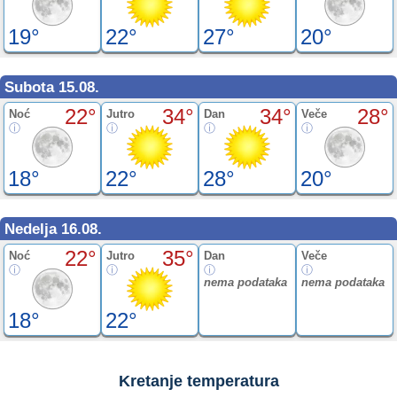
19°
22°
27°
20°
Subota 15.08.
22°
34°
34°
28°
Noć
Jutro
Dan
Veče
18°
22°
28°
20°
Nedelja 16.08.
22°
35°
Noć
Jutro
Dan
Veče
nema podataka
nema podataka
18°
22°
Kretanje temperatura