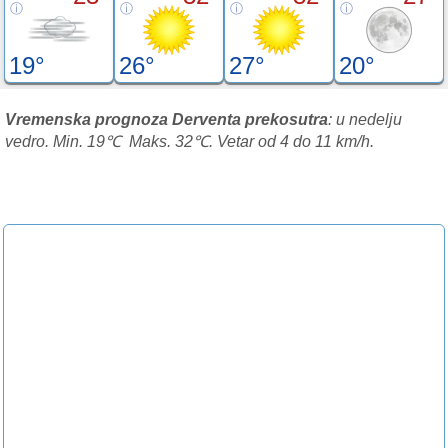
19°
26°
27°
20°
Vremenska prognoza Derventa prekosutra
: u nedelju
vedro. Min. 19℃ Maks. 32℃. Vetar od 4 do 11 km/h.