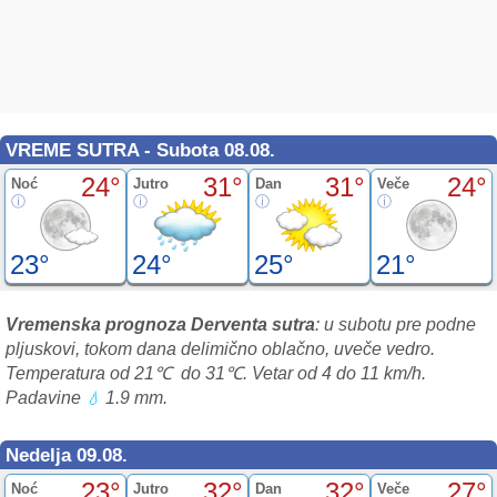
VREME SUTRA - Subota 08.08.
24°
31°
31°
24°
Noć
Jutro
Dan
Veče
23°
24°
25°
21°
Vremenska prognoza Derventa sutra
: u subotu pre podne
pljuskovi, tokom dana delimično oblačno, uveče vedro.
Temperatura od 21℃ do 31℃. Vetar od 4 do 11 km/h.
Padavine
1.9 mm.
💧
Nedelja 09.08.
23°
32°
32°
27°
Noć
Jutro
Dan
Veče