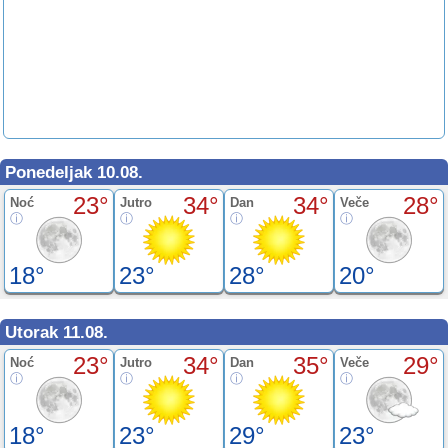
Ponedeljak 10.08.
23°
34°
34°
28°
Noć
Jutro
Dan
Veče
18°
23°
28°
20°
Utorak 11.08.
23°
34°
35°
29°
Noć
Jutro
Dan
Veče
18°
23°
29°
23°