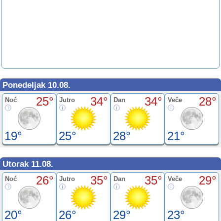
Ponedeljak 10.08.
25°
34°
34°
28°
Noć
Jutro
Dan
Veče
19°
25°
28°
21°
Utorak 11.08.
26°
35°
35°
29°
Noć
Jutro
Dan
Veče
20°
26°
29°
23°