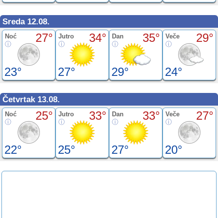
Sreda 12.08.
27°
34°
35°
29°
Noć
Jutro
Dan
Veče
23°
27°
29°
24°
Četvrtak 13.08.
25°
33°
33°
27°
Noć
Jutro
Dan
Veče
22°
25°
27°
20°