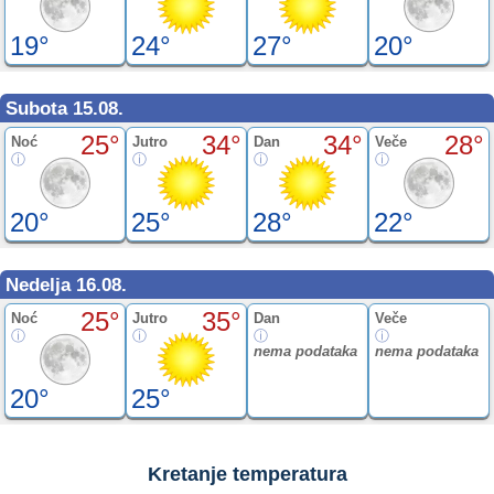
19°
24°
27°
20°
Subota 15.08.
25°
34°
34°
28°
Noć
Jutro
Dan
Veče
20°
25°
28°
22°
Nedelja 16.08.
25°
35°
Noć
Jutro
Dan
Veče
nema podataka
nema podataka
20°
25°
Kretanje temperatura