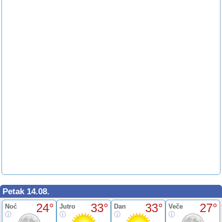
Petak 14.08.
24°
33°
33°
27°
Noć
Jutro
Dan
Veče