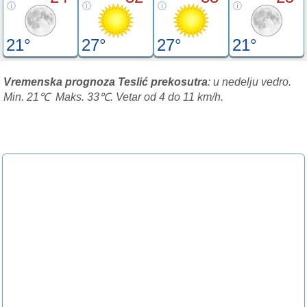
21°
27°
27°
21°
Vremenska prognoza Teslić prekosutra
: u nedelju vedro.
Min. 21℃ Maks. 33℃. Vetar od 4 do 11 km/h.