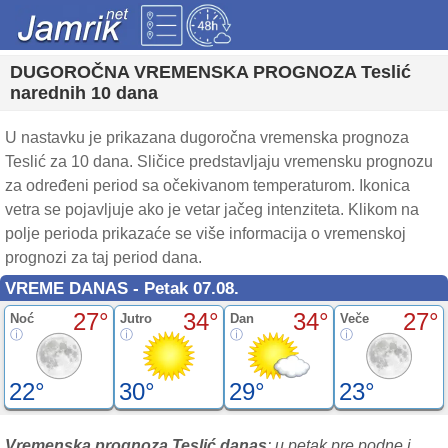
DUGOROČNA VREMENSKA PROGNOZA Teslić
narednih 10 dana
U nastavku je prikazana dugoročna vremenska prognoza
Teslić za 10 dana. Sličice predstavljaju vremensku prognozu
za određeni period sa očekivanom temperaturom. Ikonica
vetra se pojavljuje ako je vetar jačeg intenziteta. Klikom na
polje perioda prikazaće se više informacija o vremenskoj
prognozi za taj period dana.
VREME DANAS - Petak 07.08.
27°
34°
34°
27°
Noć
Jutro
Dan
Veče
22°
30°
29°
23°
Vremenska prognoza Teslić danas
: u petak pre podne i