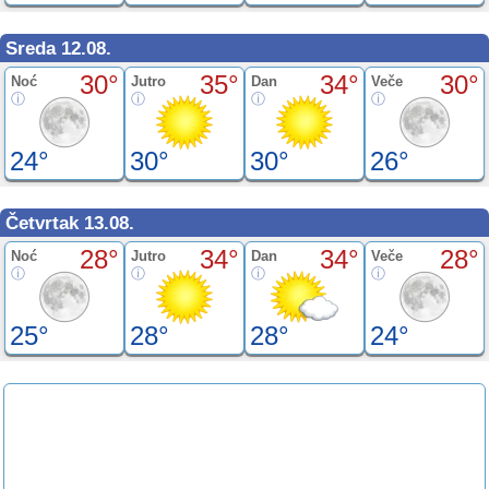
Sreda 12.08.
30°
35°
34°
30°
Noć
Jutro
Dan
Veče
24°
30°
30°
26°
Četvrtak 13.08.
28°
34°
34°
28°
Noć
Jutro
Dan
Veče
25°
28°
28°
24°