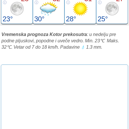
23°
30°
28°
25°
Vremenska prognoza Kotor prekosutra
: u nedelju pre
podne pljuskovi, popodne i uveče vedro. Min. 23℃ Maks.
32℃. Vetar od 7 do 18 km/h. Padavine
1.3 mm.
💧