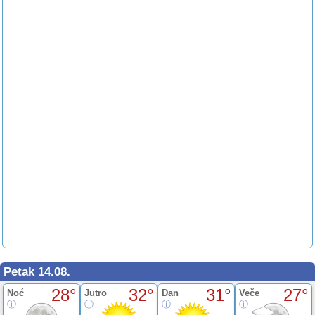
Petak 14.08.
28°
32°
31°
27°
Noć
Jutro
Dan
Veče