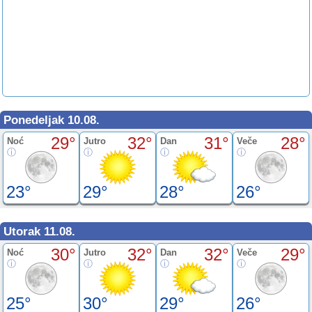
Ponedeljak 10.08.
29°
32°
31°
28°
Noć
Jutro
Dan
Veče
23°
29°
28°
26°
Utorak 11.08.
30°
32°
32°
29°
Noć
Jutro
Dan
Veče
25°
30°
29°
26°