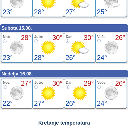
23°
28°
27°
25°
Subota 15.08.
28°
30°
30°
26°
Noć
Jutro
Dan
Veče
23°
28°
26°
24°
Nedelja 16.08.
27°
30°
29°
26°
Noć
Jutro
Dan
Veče
22°
27°
26°
24°
Kretanje temperatura