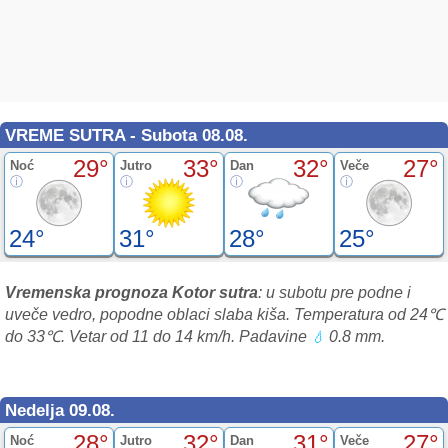
VREME SUTRA - Subota 08.08.
29°
33°
32°
27°
Noć
Jutro
Dan
Veče
24°
31°
28°
25°
Vremenska prognoza Kotor sutra
: u subotu pre podne i
uveče vedro, popodne oblaci slaba kiša. Temperatura od 24℃
do 33℃. Vetar od 11 do 14 km/h. Padavine
0.8 mm.
💧
Nedelja 09.08.
28°
32°
31°
27°
Noć
Jutro
Dan
Veče