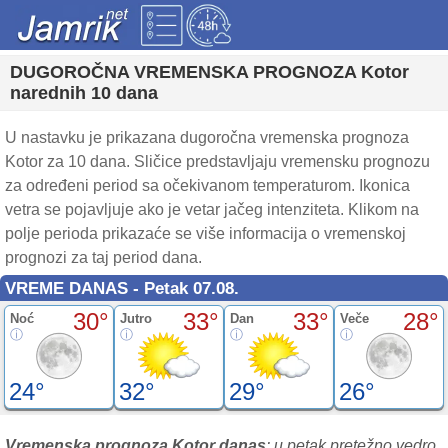
DUGOROČNA VREMENSKA PROGNOZA Kotor
narednih 10 dana
U nastavku je prikazana dugoročna vremenska prognoza
Kotor za 10 dana. Sličice predstavljaju vremensku prognozu
za određeni period sa očekivanom temperaturom. Ikonica
vetra se pojavljuje ako je vetar jačeg intenziteta. Klikom na
polje perioda prikazaće se više informacija o vremenskoj
prognozi za taj period dana.
VREME DANAS - Petak 07.08.
30°
33°
33°
28°
Noć
Jutro
Dan
Veče
24°
32°
29°
26°
Vremenska prognoza Kotor danas
: u petak pretežno vedro,