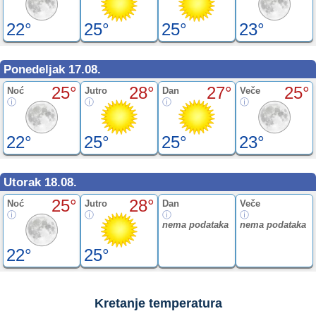
22°
25°
25°
23°
Ponedeljak 17.08.
25°
28°
27°
25°
Noć
Jutro
Dan
Veče
22°
25°
25°
23°
Utorak 18.08.
25°
28°
Noć
Jutro
Dan
Veče
nema podataka
nema podataka
22°
25°
Kretanje temperatura