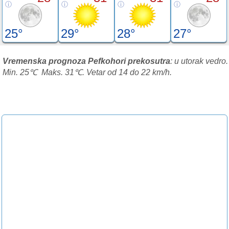
25°
29°
28°
27°
Vremenska prognoza Pefkohori prekosutra
: u utorak vedro.
Min. 25℃ Maks. 31℃. Vetar od 14 do 22 km/h.