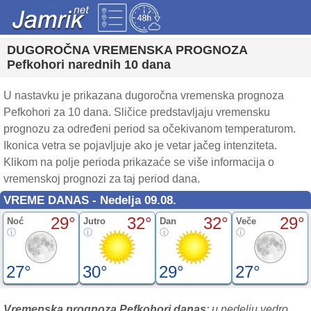
DUGOROČNA VREMENSKA PROGNOZA
Pefkohori narednih 10 dana
U nastavku je prikazana dugoročna vremenska prognoza
Pefkohori za 10 dana. Sličice predstavljaju vremensku
prognozu za određeni period sa očekivanom temperaturom.
Ikonica vetra se pojavljuje ako je vetar jačeg intenziteta.
Klikom na polje perioda prikazaće se više informacija o
vremenskoj prognozi za taj period dana.
VREME DANAS - Nedelja 09.08.
29°
32°
32°
29°
Noć
Jutro
Dan
Veče
27°
30°
29°
27°
Vremenska prognoza Pefkohori danas
: u nedelju vedro.