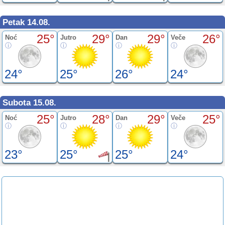
Petak 14.08.
25°
29°
29°
26°
Noć
Jutro
Dan
Veče
24°
25°
26°
24°
Subota 15.08.
25°
28°
29°
25°
Noć
Jutro
Dan
Veče
23°
25°
25°
24°