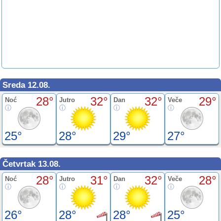
Sreda 12.08.
28°
32°
32°
29°
Noć
Jutro
Dan
Veče
25°
28°
29°
27°
Četvrtak 13.08.
28°
31°
32°
28°
Noć
Jutro
Dan
Veče
26°
28°
28°
25°