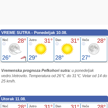
VREME SUTRA - Ponedeljak 10.08.
28°
31°
31°
28°
Noć
Jutro
Dan
Veče
26°
29°
28°
27°
Vremenska prognoza Pefkohori sutra
: u ponedeljak
vedro.Vetrovito. Temperatura od 26℃ do 31℃. Vetar od 14 do
25 km/h.
Utorak 11.08.
28°
31°
31°
28°
Noć
Jutro
Dan
Veče