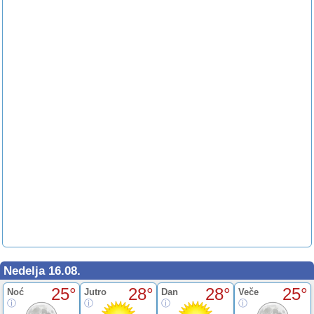
Nedelja 16.08.
25°
28°
28°
25°
Noć
Jutro
Dan
Veče