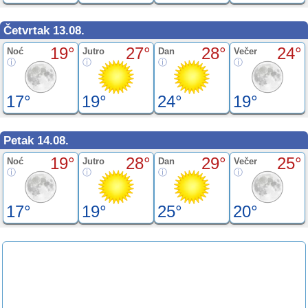
Četvrtak 13.08.
19°
27°
28°
24°
Noć
Jutro
Dan
Večer
17°
19°
24°
19°
Petak 14.08.
19°
28°
29°
25°
Noć
Jutro
Dan
Večer
17°
19°
25°
20°