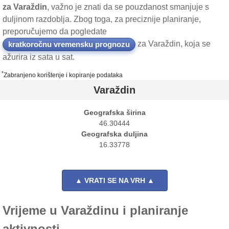
za Varaždin
, važno je znati da se pouzdanost smanjuje s
duljinom razdoblja. Zbog toga, za preciznije planiranje,
preporučujemo da pogledate
za Varaždin, koja se
kratkoročnu vremensku prognozu
ažurira iz sata u sat.
*
Zabranjeno korištenje i kopiranje podataka
Varaždin
Geografska širina
46.30444
Geografska duljina
16.33778
▲ VRATI SE NA VRH ▲
Vrijeme u Varaždinu i planiranje
aktivnosti