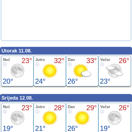
Utorak 11.08.
23°
32°
33°
26°
Noć
Jutro
Dan
Večer
20°
24°
26°
23°
Srijeda 12.08.
23°
28°
29°
26°
Noć
Jutro
Dan
Večer
19°
21°
26°
19°