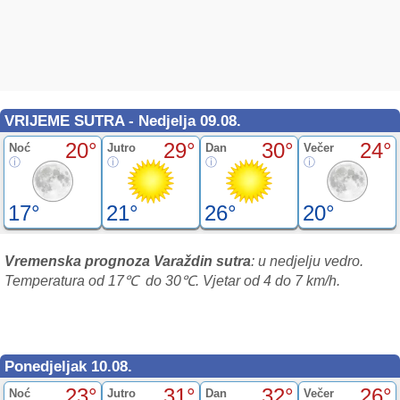
VRIJEME SUTRA - Nedjelja 09.08.
20°
29°
30°
24°
Noć
Jutro
Dan
Večer
17°
21°
26°
20°
Vremenska prognoza Varaždin sutra
: u nedjelju vedro.
Temperatura od 17℃ do 30℃. Vjetar od 4 do 7 km/h.
Ponedjeljak 10.08.
23°
31°
32°
26°
Noć
Jutro
Dan
Večer