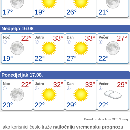
17°
19°
26°
21°
Nedjelja 16.08.
22°
33°
33°
27°
Noć
Jutro
Dan
Večer
19°
22°
27°
22°
Ponedjeljak 17.08.
22°
32°
33°
29°
Noć
Jutro
Dan
Večer
20°
22°
29°
22°
Based on data from MET Norway
Iako korisnici često traže
najtočniju vremensku prognozu