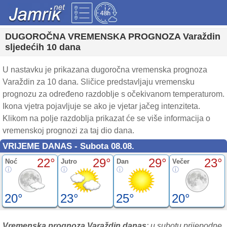
DUGOROČNA VREMENSKA PROGNOZA Varaždin
sljedećih 10 dana
U nastavku je prikazana dugoročna vremenska prognoza
Varaždin za 10 dana. Sličice predstavljaju vremensku
prognozu za određeno razdoblje s očekivanom temperaturom.
Ikona vjetra pojavljuje se ako je vjetar jačeg intenziteta.
Klikom na polje razdoblja prikazat će se više informacija o
vremenskoj prognozi za taj dio dana.
VRIJEME DANAS - Subota 08.08.
22°
29°
29°
23°
Noć
Jutro
Dan
Večer
20°
23°
25°
20°
Vremenska prognoza Varaždin danas
: u subotu prijepodne