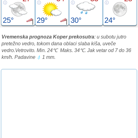
25°
29°
30°
24°
Vremenska prognoza Koper prekosutra
: u subotu jutro
pretežno vedro, tokom dana oblaci slaba kiša, uveče
vedro.Vetrovito. Min. 24℃ Maks. 34℃. Jak vetar od 7 do 36
km/h. Padavine
1 mm.
💧