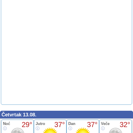
Četvrtak 13.08.
29°
37°
37°
32°
Noć
Jutro
Dan
Veče