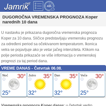
DUGOROČNA VREMENSKA PROGNOZA Koper
narednih 10 dana
U nastavku je prikazana dugoročna vremenska prognoza
Koper za 10 dana. Sličice predstavljaju vremensku prognozu
za određeni period sa očekivanom temperaturom. Ikonica
vetra se pojavljuje ako je vetar jačeg intenziteta. Klikom na
polje perioda prikazaće se više informacija o vremenskoj
prognozi za taj period dana.
VREME DANAS - Četvrtak 06.08.
30°
35°
35°
30°
Noć
Jutro
Dan
Veče
25°
32°
32°
25°
Vremenska prognoza Koper danas
: u četvrtak vedro.