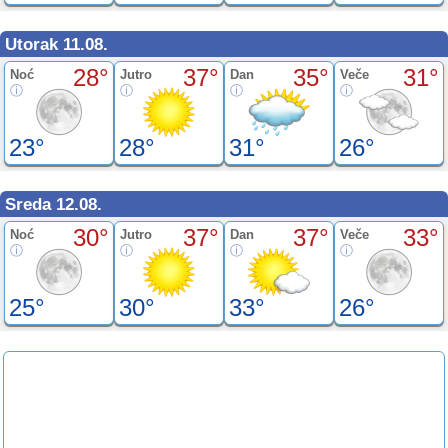
Utorak 11.08.
28°
37°
35°
31°
Noć
Jutro
Dan
Veče
23°
28°
31°
26°
Sreda 12.08.
30°
37°
37°
33°
Noć
Jutro
Dan
Veče
25°
30°
33°
26°