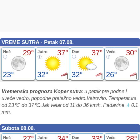
VREME SUTRA - Petak 07.08.
29°
37°
37°
30°
Noć
Jutro
Dan
Veče
23°
32°
32°
26°
Vremenska prognoza Koper sutra
: u petak pre podne i
uveče vedro, popodne pretežno vedro.Vetrovito. Temperatura
od 23℃ do 37℃. Jak vetar od 11 do 36 km/h. Padavine
0.1
💧
mm.
Subota 08.08.
27°
34°
33°
28°
Noć
Jutro
Dan
Veče