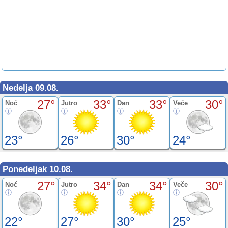
Nedelja 09.08.
27°
33°
33°
30°
Noć
Jutro
Dan
Veče
23°
26°
30°
24°
Ponedeljak 10.08.
27°
34°
34°
30°
Noć
Jutro
Dan
Veče
22°
27°
30°
25°