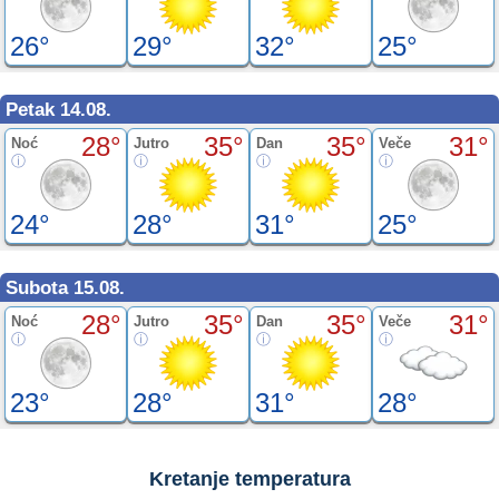
26°
29°
32°
25°
Petak 14.08.
28°
35°
35°
31°
Noć
Jutro
Dan
Veče
24°
28°
31°
25°
Subota 15.08.
28°
35°
35°
31°
Noć
Jutro
Dan
Veče
23°
28°
31°
28°
Kretanje temperatura