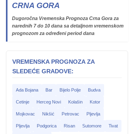
CRNA GORA
Dugoročna Vremenska Prognoza Crna Gora za
narednih 7 do 10 dana sa detaljnom vremenskom
prognozom za određeni period dana
VREMENSKA PROGNOZA ZA
SLEDEĆE GRADOVE:
Ada Bojana
Bar
Bijelo Polje
Budva
Cetinje
Herceg Novi
Kolašin
Kotor
Mojkovac
Nikšić
Petrovac
Pljevlja
Pljevlja
Podgorica
Risan
Sutomore
Tivat